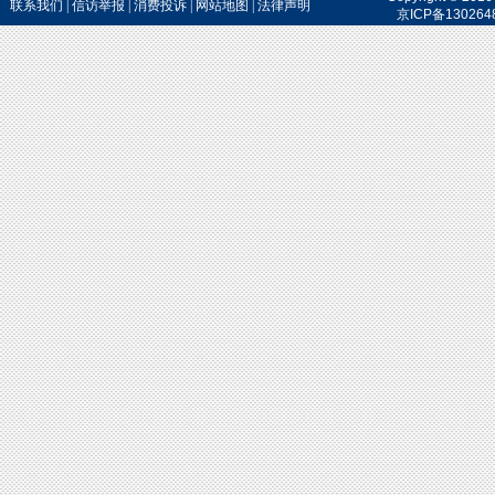
联系我们
|
信访举报
|
消费投诉
|
网站地图
|
法律声明
京ICP备130264