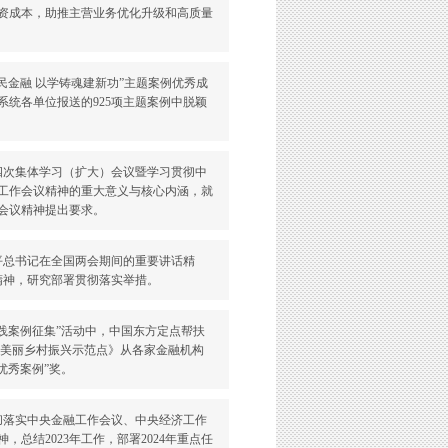
融资成本，助推主营业务优化升级和高质量
人民金融 以学铸魂建新功”主题案例优秀成
统各单位报送的925项主题案例中脱颖
年第四次集体学习（扩大）会议暨学习贯彻中
工作会议精神的重大意义与核心内涵，就
会议精神提出要求。
近平总书记在全国两会期间的重要讲话精
精神，研究部署贯彻落实举措。
兴实践案例征集”活动中，中国东方定点帮扶
造美丽乡村振兴示范点》从各家金融机构
优秀案例”奖。
入贯彻落实中央金融工作会议、中央经济工作
总结2023年工作，部署2024年重点任