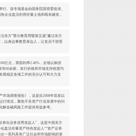
京举行。该专项基金由国务院国资委批准、
国有企业盘活利用存量土地和既有建筑，
廉洁东方”警示教育周暨第五届“廉洁东方
责，以身边事教育身边人，让党员干部受
00亿元，票面利率2.46%，全场认购倍
商等60余家。发行价格和市场支持程度均
发展稳定各项工作的充分认可和大力支
资产市场调查报告》，这是自2008年首发以
运行情况，聚焦不良资产行业发展中的问
化解金融风险工作提供有益参考。
资产证券化业务优秀发起人”，这是中国东方
券化盘活存量资产特色发起人”“资产证券
推出一系列具有广泛社会和市场影响的资