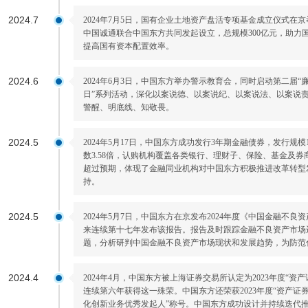
2024.7
2024年7月5日，国有企业土地资产盘活专项基金成立仪式在
中国诚通联合中国东方共同发起设立，总规模300亿元，助力
提高国有资本配置效率。
2024.6
2024年6月3日，中国东方举办警示教育会，同时启动第二届“
日”系列活动，深化以案说德、以案说纪、以案说法、以案说
警醒、明底线、知敬畏。
2024.5
2024年5月17日，中国东方成功发行3年期金融债券，发行规模1
数3.58倍，认购机构覆盖各类银行、理财子、保险、基金及券
超过预期，体现了金融同业机构对中国东方积极推进改革转型
持。
2024.5
2024年5月7日，中国东方在京发布2024年度《中国金融不良
来连续第十七年发布该报告。报告及时跟踪金融不良资产市场
题，分析研判中国金融不良资产市场现状和发展趋势，为防范
2024.4
2024年4月，中国东方被上海证券交易所认定为2023年度“
连续第六年获得这一殊荣。中国东方还荣获2023年度“资产证
化创新业务优秀发起人”称号。中国东方成功设计并持续迭代