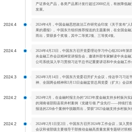
产证券化产品，各类产品累计发行超过2000亿元，有效降低
发展。
2024.4
2024年4月，中国金融思想政治工作研究会印发《关于发布“
果的通报》。中国东方组织推荐报送的主题案例，在全国金融系
而出，荣获多个奖项，其中二等奖2项、三等奖4项。
2024.4
2024年4月23日，中国东方召开党委理论学习中心组2024
央金融工作会议精神宣讲报告会，邀请外部专家解读中央金融
公司系统深入学习贯彻习近平总书记重要讲话和中央金融工作
2024.3
2024年3月14日，中国东方党委召开扩大会议，传达学习习
神、全国两会精神和3月13日金融监管总局党委（扩大）会议
2024.2
2024年2月，在金融时报主办的“2023年度金融支持乡村振
的湖南省邵阳县双井村案例《党建引领 产业先行——持续打
报送的220余个案例中脱颖而出，荣获“2023金融支持乡村振兴
2024.2
2024年2月1日至2日，中国东方召开2024年工作会议，深
会议和省部级主要领导干部推动金融高质量发展专题研讨班精神，