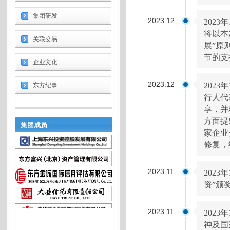
集团研发
2023.12
202
将以本
关联交易
展”原
节的支
企业文化
2023.12
202
东方纪事
行人代
享，并
方面提
集团成员
家企业
修复，
2023.11
202
资”颁
2023.11
202
神及国