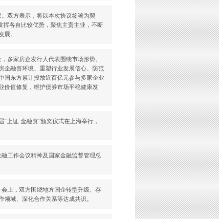
协议。双方表示，将以本次协议签署为契
，发挥各自比较优势，聚焦主责主业，不断
发展。
讨会，多家房企发行人代表围绕市场形势、
房企融资环境、重塑行业发展信心、防范
，中国东方累计投放近百亿元参与多家企业
业价值修复，维护债券市场平稳健康发
九届“上证·金融资”颁奖仪式在上海举行，
央金融工作会议精神及国家金融监督管理总
议。会上，双方围绕地方国企转型升级、存
作领域、深化合作关系等达成共识。