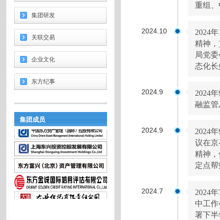
重组、
集团研发
2024.10
202
关联交易
精神，
局党委
企业文化
态化长
东方纪事
2024.9
202
融监管
集团成员
2024.9
202
议在京
精神，
定点帮
2024.7
202
中工作
署下半