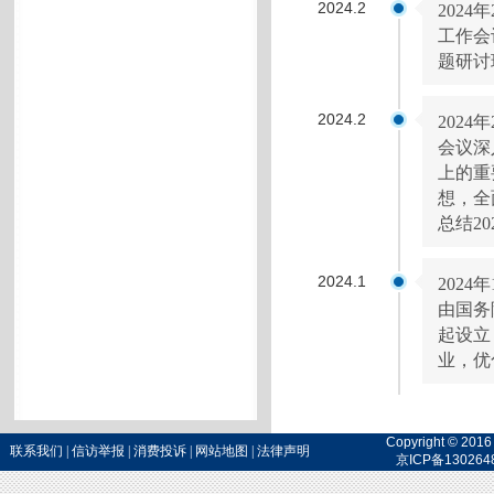
2024.2
202
工作会
题研讨
2024.2
202
会议深
上的重
想，全
总结2
2024.1
202
由国务
起设立
业，优
Copyright 
联系我们
|
信访举报
|
消费投诉
|
网站地图
|
法律声明
京ICP备130264