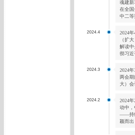
魂建新
在全国
中二等
2024.4
202
（扩大
解读中
彻习近
2024.3
202
两会期
大）会
2024.2
202
动中，
——持
颖而出