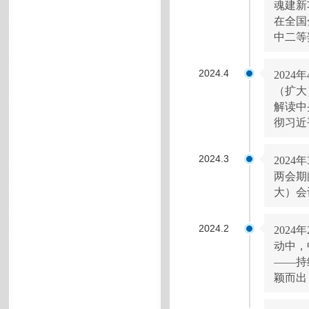
魂建新
在全国
中二等
2024.4
202
（扩大
解读中
彻习近
2024.3
202
两会期
大）会
2024.2
202
动中，
——持
颖而出