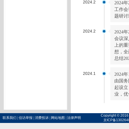
2024.2
202
工作会
题研讨
2024.2
202
会议深
上的重
想，全
总结2
2024.1
202
由国务
起设立
业，优
Copyright 
联系我们
|
信访举报
|
消费投诉
|
网站地图
|
法律声明
京ICP备130264