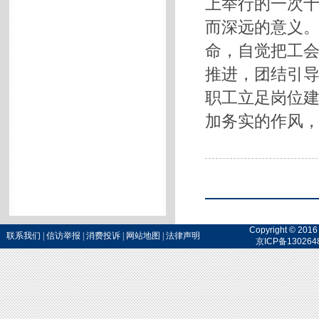
上举行的一次
而深远的意义
命，自觉把工
推进，团结引
职工立足岗位
加务实的作风，
Copyright 
联系我们
|
信访举报
|
消费投诉
|
网站地图
|
法律声明
京ICP备130264