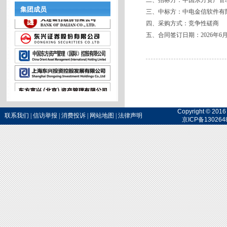
二、招标方：中国东方资产管
集团成员
三、中标方：中电金信软件有
四、采购方式：竞争性磋商
五、合同签订日期：2026年6月
Copyright 
联系我们
|
信访举报
|
消费投诉
|
网站地图
|
法律声明
京ICP备130264