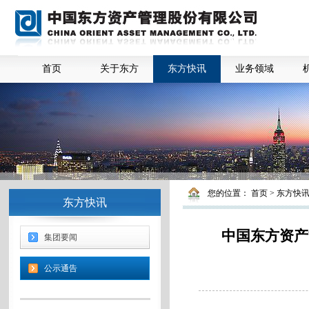
首页
关于东方
东方快讯
业务领域
您的位置：
首页
>
东方快
东方快讯
中国东方资产管理
集团要闻
公示通告