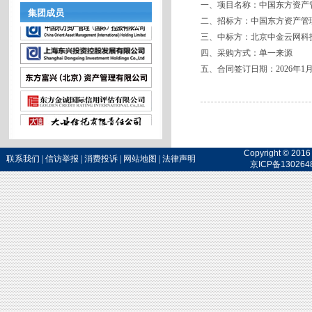
一、项目名称：中国东方资产管
集团成员
二、招标方：中国东方资产管
三、中标方：北京中金云网科
四、采购方式：单一来源
五、合同签订日期：2026年1月
Copyright 
联系我们
|
信访举报
|
消费投诉
|
网站地图
|
法律声明
京ICP备130264